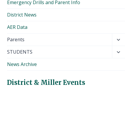
Emergency Drills and Parent Info
District News
AER Data
Toggl
Parents
child
Toggl
STUDENTS
menu
child
News Archive
menu
District & Miller Events