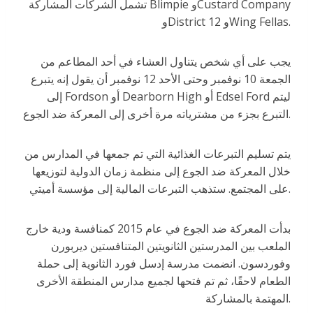
تشمل الشركات المشاركة Blimpie وCustard Company
وDistrict 12 وWing Fellas.
يجب على أي شخص يتناول العشاء في أحد المطاعم من
الجمعة 10 نوفمبر وحتى الأحد 12 نوفمبر أن يقول إنه يتبرع
إلى Fordson أو Dearborn High أو Edsel Ford ليتم
التبرع بجزء من مشترياته مرة أخرى إلى المعركة ضد الجوع.
يتم تسليم التبرعات الغذائية التي تم جمعها في المدارس من
خلال المعركة ضد الجوع إلى منظمة زمان الدولية لتوزيعها
على المجتمع. ستذهب التبرعات المالية إلى مؤسسة أميتي.
بدأت المعركة ضد الجوع في عام 2015 كمنافسة ودية خارج
الملعب بين المدرستين الثانويتين المتنافستين ديربورن
وفوردسون. انضمت مدرسة إدسل فورد الثانوية إلى حملة
الطعام لاحقًا، ثم تم فتحها لجميع مدارس المنطقة الأخرى
المهتمة بالمشاركة.