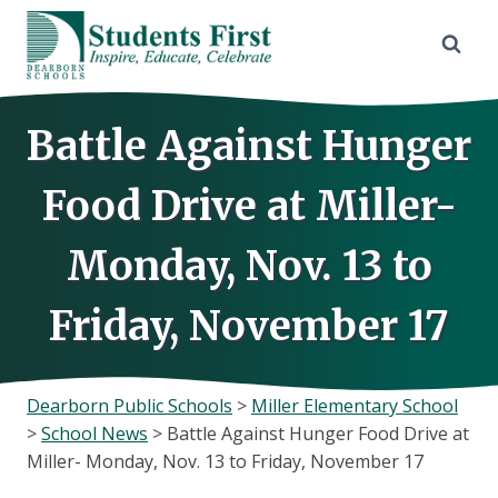
Skip
to
content
Battle Against Hunger
Food Drive at Miller-
Monday, Nov. 13 to
Friday, November 17
Dearborn Public Schools
>
Miller Elementary School
>
School News
>
Battle Against Hunger Food Drive at
Miller- Monday, Nov. 13 to Friday, November 17